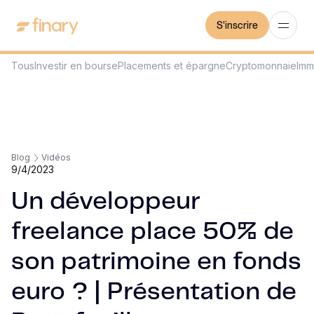
S'inscrire
Tous
Investir en bourse
Placements et épargne
Cryptomonnaie
Imm
Blog
Vidéos
9/4/2023
Un développeur
freelance place 50% de
son patrimoine en fonds
euro ? | Présentation de