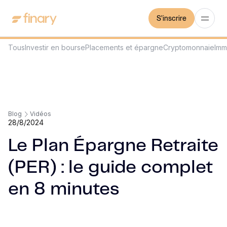
S'inscrire
Tous
Investir en bourse
Placements et épargne
Cryptomonnaie
Imm
Blog
Vidéos
28/8/2024
Le Plan Épargne Retraite
(PER) : le guide complet
en 8 minutes