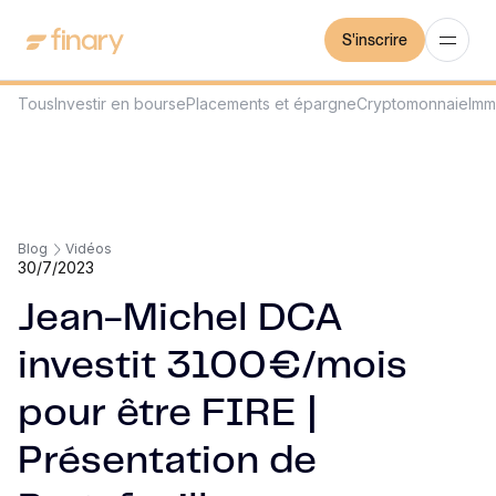
S'inscrire
Tous
Investir en bourse
Placements et épargne
Cryptomonnaie
Imm
Blog
Vidéos
30/7/2023
Jean-Michel DCA
investit 3100€/mois
pour être FIRE |
Présentation de