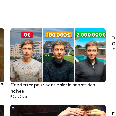
I
C
Ré
25
S'endetter pour s'enrichir : le secret des
riches
Rédigé par
F