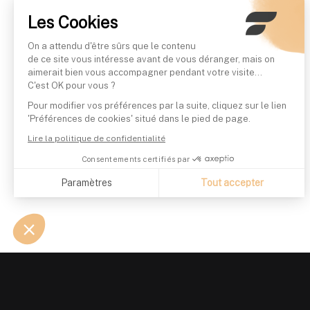
Les Cookies
On a attendu d'être sûrs que le contenu
de ce site vous intéresse avant de vous déranger, mais on
aimerait bien vous accompagner pendant votre visite...
C'est OK pour vous ?
Pour modifier vos préférences par la suite, cliquez sur le lien
'Préférences de cookies' situé dans le pied de page.
Lire la politique de confidentialité
Consentements certifiés par
Paramètres
Tout accepter
Axeptio consent
Plateforme de Gestion du Consentement : Personnalisez vo
Notre plateforme vous permet d'adapter et de gérer vos param