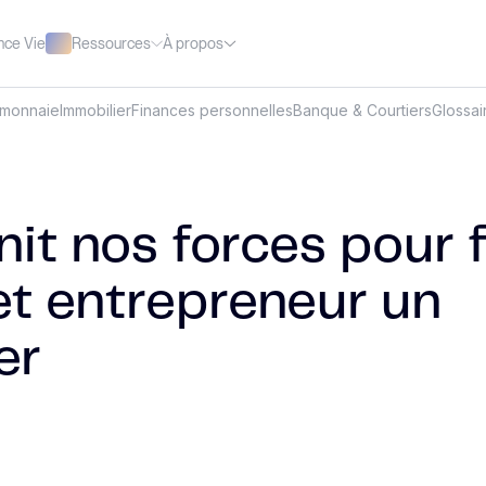
Ressources
À propos
nce Vie
omonnaie
Immobilier
Finances personnelles
Banque & Courtiers
Glossai
it nos forces pour f
et entrepreneur un
er