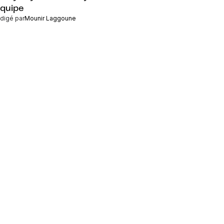
équipe
digé par
Mounir Laggoune