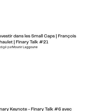
nvestir dans les Small Caps | François
haulet | Finary Talk #21
digé par
Mounir Laggoune
inary Keynote - Finary Talk #6 avec