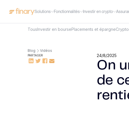
Solutions
Fonctionnalités
Investir en crypto
Assura
Tous
Investir en bourse
Placements et épargne
Crypt
Blog
Vidéos
24/8/2025
PARTAGER
On un
de c
renti