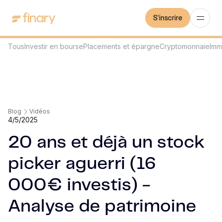
S'inscrire
Tous
Investir en bourse
Placements et épargne
Cryptomonnaie
Imm
Blog
Vidéos
4/5/2025
20 ans et déjà un stock
picker aguerri (16
000€ investis) -
Analyse de patrimoine