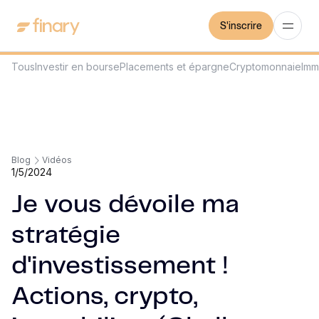
S'inscrire
Tous
Investir en bourse
Placements et épargne
Cryptomonnaie
Imm
Blog
Vidéos
1/5/2024
Je vous dévoile ma
stratégie
d'investissement !
Actions, crypto,