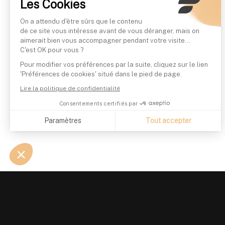
Les Cookies
On a attendu d'être sûrs que le contenu
de ce site vous intéresse avant de vous déranger, mais on
aimerait bien vous accompagner pendant votre visite...
C'est OK pour vous ?
Pour modifier vos préférences par la suite, cliquez sur le lien
'Préférences de cookies' situé dans le pied de page.
Lire la politique de confidentialité
Consentements certifiés par
Paramètres
Tout accepter
Axeptio consent
Plateforme de Gestion du Consentement : Personnalisez vo
Notre plateforme vous permet d'adapter et de gérer vos param