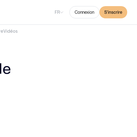
FR
Connexion
S'inscrire
re
Vidéos
le