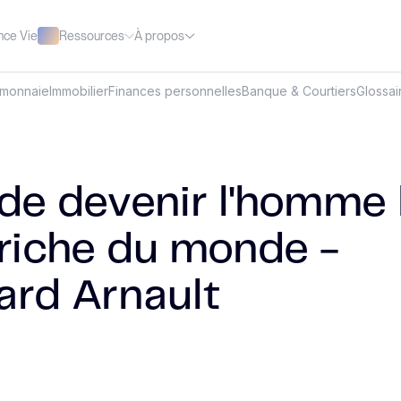
Ressources
À propos
nce Vie
omonnaie
Immobilier
Finances personnelles
Banque & Courtiers
Glossai
 de devenir l'homme 
 riche du monde -
ard Arnault