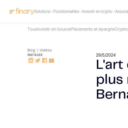
Solutions
Fonctionnalités
Investir en crypto
Assura
Tous
Investir en bourse
Placements et épargne
Crypt
Blog
Vidéos
29/5/2024
PARTAGER
L'art
plus
Bern