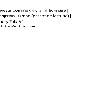
nvestir comme un vrai millionnaire |
enjamin Durand (gérant de fortune) |
inary Talk #1
digé par
Mounir Laggoune