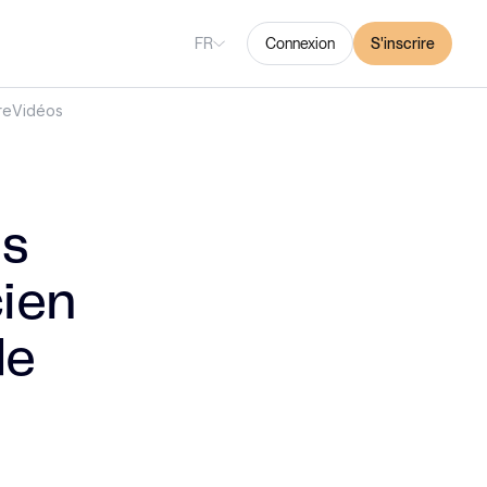
FR
Connexion
S'inscrire
re
Vidéos
es
ien
de