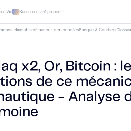
Ressources
À propos
nce Vie
omonnaie
Immobilier
Finances personnelles
Banque & Courtiers
Glossai
q x2, Or, Bitcoin : l
tions de ce mécanic
nautique - Analyse 
imoine