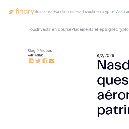
Solutions
Fonctionnalités
Investir en crypto
Assura
Tous
Investir en bourse
Placements et épargne
Crypt
Blog
Vidéos
8/2/2026
PARTAGER
Nasda
ques
aéro
patr