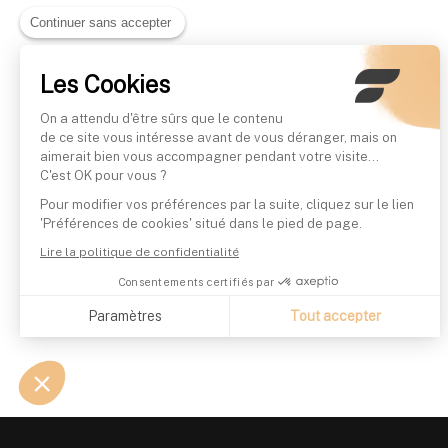
Continuer sans accepter
Les Cookies
On a attendu d'être sûrs que le contenu
de ce site vous intéresse avant de vous déranger, mais on
aimerait bien vous accompagner pendant votre visite...
C'est OK pour vous ?
Pour modifier vos préférences par la suite, cliquez sur le lien
'Préférences de cookies' situé dans le pied de page.
Lire la politique de confidentialité
Consentements certifiés par
Paramètres
Tout accepter
Axeptio consent
Plateforme de Gestion du Consentement : Personnalisez vo
Notre plateforme vous permet d'adapter et de gérer vos param