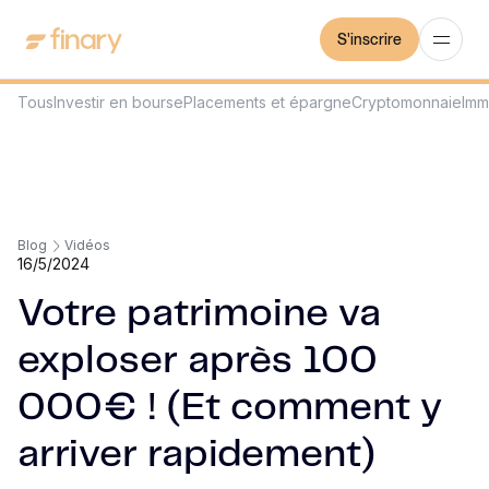
S'inscrire
Tous
Investir en bourse
Placements et épargne
Cryptomonnaie
Imm
Blog
Vidéos
16/5/2024
Votre patrimoine va
exploser après 100
000€ ! (Et comment y
arriver rapidement)