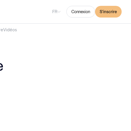
FR
Connexion
S'inscrire
re
Vidéos
e