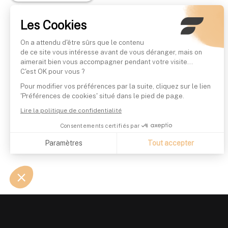
Les Cookies
On a attendu d'être sûrs que le contenu
de ce site vous intéresse avant de vous déranger, mais on
aimerait bien vous accompagner pendant votre visite...
C'est OK pour vous ?
Pour modifier vos préférences par la suite, cliquez sur le lien
'Préférences de cookies' situé dans le pied de page.
Lire la politique de confidentialité
Consentements certifiés par
Paramètres
Tout accepter
Axeptio consent
Plateforme de Gestion du Consentement : Personnalisez vo
Notre plateforme vous permet d'adapter et de gérer vos param