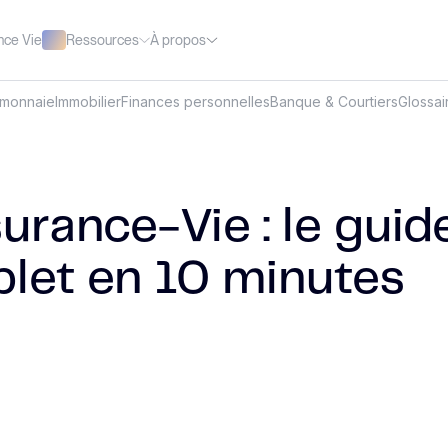
Ressources
À propos
nce Vie
omonnaie
Immobilier
Finances personnelles
Banque & Courtiers
Glossai
urance-Vie : le guid
let en 10 minutes