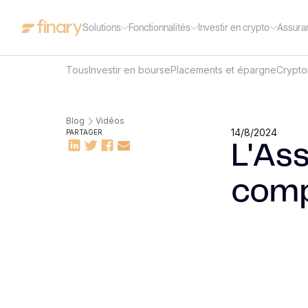
Solutions
Fonctionnalités
Investir en crypto
Assura
Tous
Investir en bourse
Placements et épargne
Crypt
Blog
Vidéos
14/8/2024
PARTAGER
L'Ass
comp