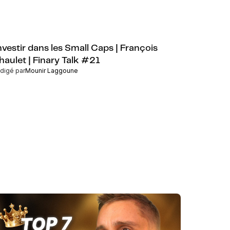
nvestir dans les Small Caps | François
haulet | Finary Talk #21
digé par
Mounir Laggoune