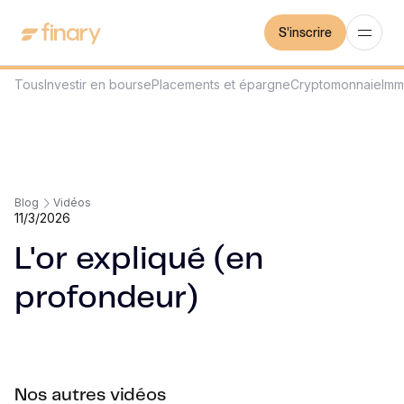
S'inscrire
Tous
Investir en bourse
Placements et épargne
Cryptomonnaie
Imm
Blog
Vidéos
11/3/2026
L'or expliqué (en
profondeur)
Nos autres vidéos