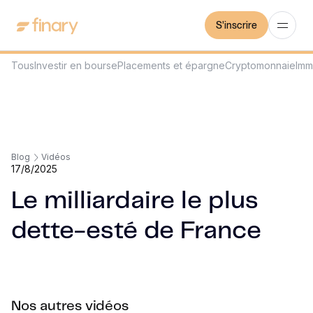
S'inscrire
Tous
Investir en bourse
Placements et épargne
Cryptomonnaie
Imm
Blog
Vidéos
17/8/2025
Le milliardaire le plus
dette-esté de France
Nos autres vidéos