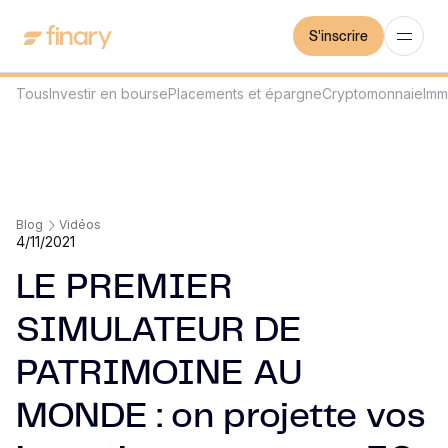
S'inscrire
Tous
Investir en bourse
Placements et épargne
Cryptomonnaie
Imm
Blog
Vidéos
4/11/2021
LE PREMIER
SIMULATEUR DE
PATRIMOINE AU
MONDE : on projette vos