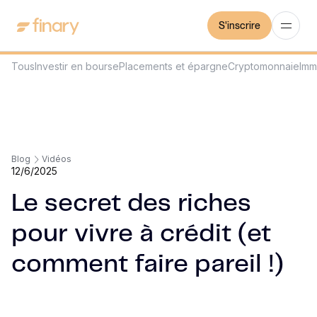
S'inscrire
Tous
Investir en bourse
Placements et épargne
Cryptomonnaie
Imm
Blog
Vidéos
12/6/2025
Le secret des riches
pour vivre à crédit (et
comment faire pareil !)