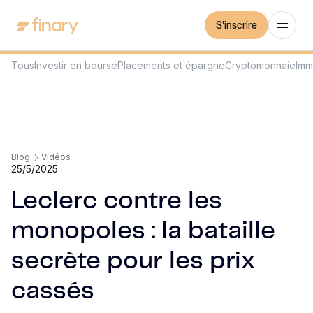
S'inscrire
Tous
Investir en bourse
Placements et épargne
Cryptomonnaie
Imm
Blog
Vidéos
25/5/2025
Leclerc contre les
monopoles : la bataille
secrète pour les prix
cassés