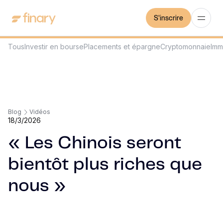
S'inscrire
Tous
Investir en bourse
Placements et épargne
Cryptomonnaie
Imm
Blog
Vidéos
18/3/2026
« Les Chinois seront
bientôt plus riches que
nous »