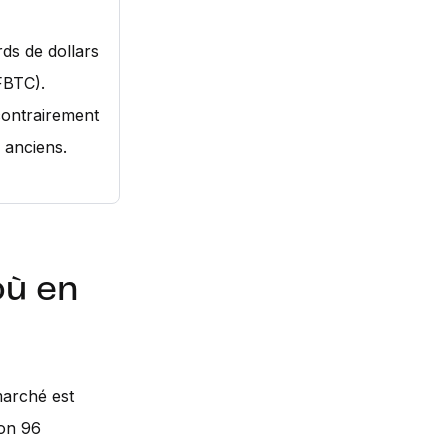
rds de dollars
(FBTC).
contrairement
 anciens.
où en
marché est
ron 96