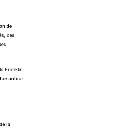
ion de
és, ces
des
le Franklin
tue autour
.
de la