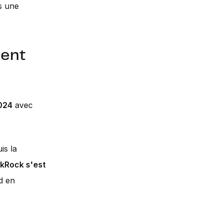
is une
ment
2024
avec
is la
kRock s'est
rd en