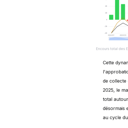
Encours total des E
Cette dynam
l'approbati
de collecte 
2025, le ma
total autou
désormais e
au cycle du