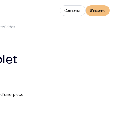
Connexion
S'inscrire
re
Vidéos
let