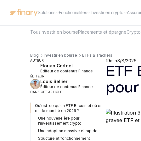
Solutions
Fonctionnalités
Investir en crypto
Assura
Tous
Investir en bourse
Placements et épargne
Crypt
Blog
Investir en bourse
ETFs & Trackers
19
min
3/8/2026
AUTEUR
Florian Corteel
ETF 
Éditeur de contenus Finance
ÉDITEUR
Louis Sellier
pour
Éditeur de contenus Finance
DANS CET ARTICLE
Qu'est-ce qu'un ETF Bitcoin et où en
est le marché en 2026 ?
Une nouvelle ère pour
l'investissement crypto
Une adoption massive et rapide
Structure et fonctionnement