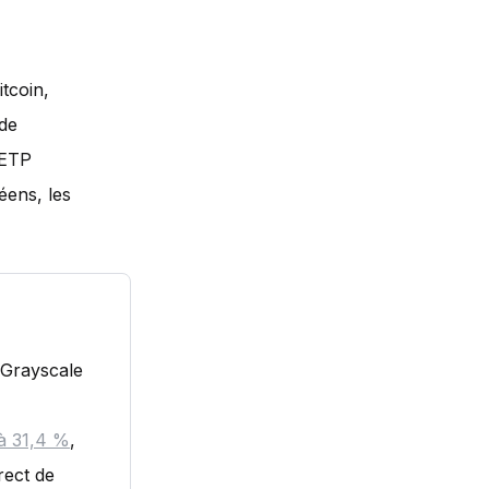
tcoin,
 de
 ETP
ens, les
(Grayscale
à 31,4 %
,
rect de