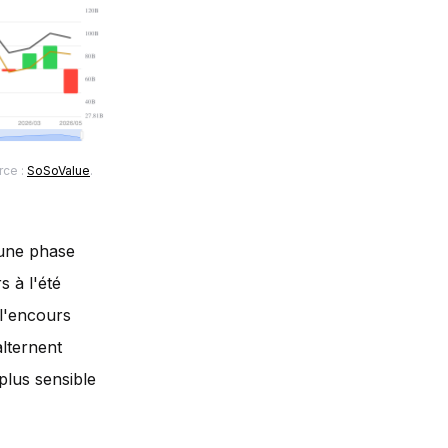
rce :
SoSoValue
.
 une phase
s à l'été
 l'encours
alternent
plus sensible