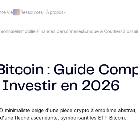
Ressources
À propos
nce Vie
omonnaie
Immobilier
Finances personnelles
Banque & Courtiers
Glossai
Bitcoin : Guide Comp
 Investir en 2026