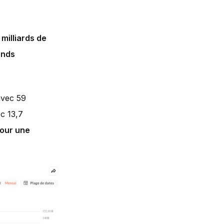
milliards de
onds
avec 59
ec 13,7
pour une