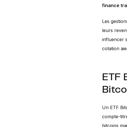
finance tra
Les gestion
leurs reven
influencer s
cotation a
ETF B
Bitco
Un ETF Bitc
compte-titr
bitcoins ma