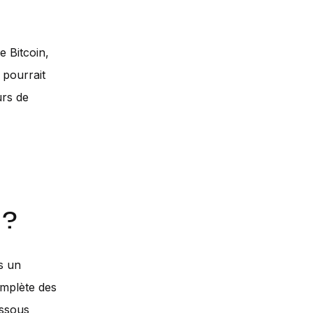
e Bitcoin,
 pourrait
urs de
 ?
s un
omplète des
essous