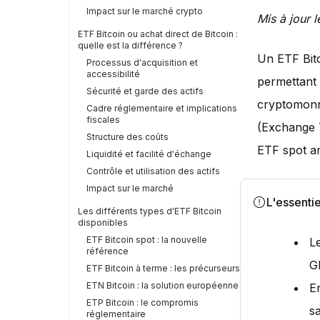
Impact sur le marché crypto
Mis à jour 
ETF Bitcoin ou achat direct de Bitcoin :
quelle est la différence ?
Un ETF Bitc
Processus d'acquisition et
accessibilité
permettant 
Sécurité et garde des actifs
cryptomonna
Cadre réglementaire et implications
fiscales
(Exchange 
Structure des coûts
ETF spot am
Liquidité et facilité d'échange
Contrôle et utilisation des actifs
Impact sur le marché
L'essentie
Les différents types d'ETF Bitcoin
disponibles
ETF Bitcoin spot : la nouvelle
L
référence
G
ETF Bitcoin à terme : les précurseurs
ETN Bitcoin : la solution européenne
E
ETP Bitcoin : le compromis
s
réglementaire