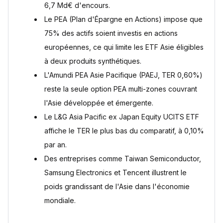
6,7 Md€ d'encours.
Comment diversifier ses investissements en Asie ?
Le PEA (Plan d'Épargne en Actions) impose que
Diversification géographique et sectorielle
75% des actifs soient investis en actions
Suivi des performances des ETF Asie
européennes, ce qui limite les ETF Asie éligibles
ETF Asie : le choix dépend de votre enveloppe et de votre
profil
à deux produits synthétiques.
L'Amundi PEA Asie Pacifique (PAEJ, TER 0,60%)
Questions fréquentes
Quel est le meilleur ETF Asie en 2026 ?
reste la seule option PEA multi-zones couvrant
Quels ETF Asie sont éligibles au PEA ?
l'Asie développée et émergente.
Quel est l'ETF Asie avec les frais les plus bas ?
Le L&G Asia Pacific ex Japan Equity UCITS ETF
Pourquoi les ETF Asie éligibles au PEA sont-ils
affiche le TER le plus bas du comparatif, à 0,10%
synthétiques ?
Quels sont les risques des ETF Asie ?
par an.
Un ETF Asie physique ou synthétique offre-t-il un meilleur
Des entreprises comme Taiwan Semiconductor,
rendement net ?
Samsung Electronics et Tencent illustrent le
Sources
poids grandissant de l'Asie dans l'économie
mondiale.