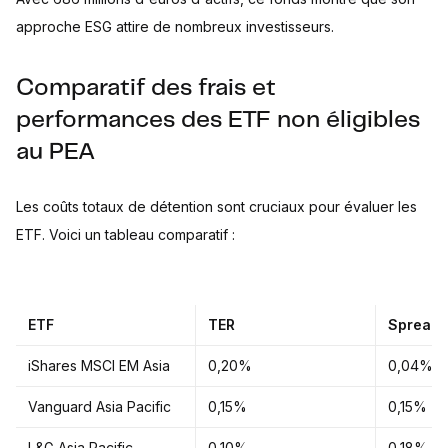
approche ESG attire de nombreux investisseurs.
Comparatif des frais et
performances des ETF non éligibles
au PEA
Les coûts totaux de détention sont cruciaux pour évaluer les
ETF. Voici un tableau comparatif :
ETF
TER
Spread
iShares MSCI EM Asia
0,20%
0,04%
Vanguard Asia Pacific
0,15%
0,15%
L&G Asia Pacific
0,10%
0,18%