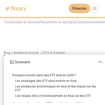
S'inscrire
Tous
Investir en bourse
Placements et épargne
Cryptomonnaie
Imm
Blog
Investir en bourse
ETFs & Trackers
19
min
31/7/2026
Sommaire
Meilleur ETF Asie : les 5
Pourquoi investir dans des ETF Asie en 2026 ?
meilleurs pour investir
Les avantages des ETF pour investir en Asie
en 2026
Les tendances économiques en Asie et leur impact sur les
ETF
Rédigé par
Florian Corteel
Édité par
Louis Sellier
Les risques liés à l'investissement en Asie via des ETF
Quels sont les meilleurs ETF Asie éligibles au PEA ?