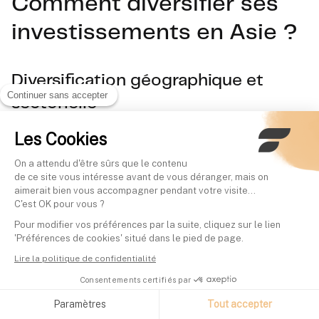
Comment diversifier ses
investissements en Asie ?
Diversification géographique et
Continuer sans accepter
sectorielle
Les Cookies
La diversification en Asie ne se limite pas à répartir ses
investissements entre plusieurs pays. Il est essentiel
On a attendu d'être sûrs que le contenu
de ce site vous intéresse avant de vous déranger, mais on
d'identifier les écosystèmes économiques interconnectés. Par
aimerait bien vous accompagner pendant votre visite...
exemple, Taiwan et la Corée du Sud forment un pôle
C'est OK pour vous ?
technologique complémentaire :
TSMC fabrique les puces,
Pour modifier vos préférences par la suite, cliquez sur le lien
'Préférences de cookies' situé dans le pied de page.
Samsung les intègre dans ses produits
. Cette synergie
Lire la politique de confidentialité
crée une résilience naturelle face aux chocs sectoriels.
Consentements certifiés par
Paramètres
Tout accepter