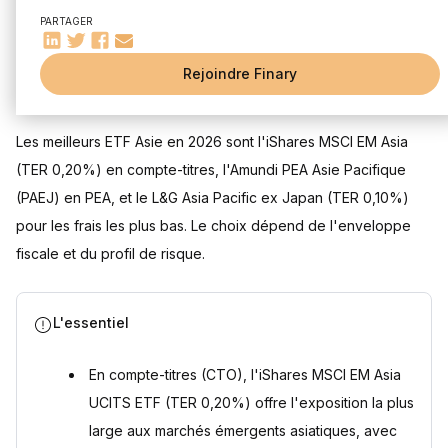
Amundi PEA Asie Pacifique : le pionnier multi-zones
PARTAGER
Amundi PEA Asie Emergente (MSCI Emerging Asia)
Screened : l'alternative responsable
Rejoindre Finary
Les limites structurelles à connaître
Mis à jour le 31 juillet 2026
Performances : le prix de l'éligibilité PEA
Quels sont les meilleurs ETF Asie non éligibles au PEA ?
Les meilleurs ETF Asie en 2026 sont l'iShares MSCI EM Asia
iShares MSCI EM Asia UCITS ETF : le poids lourd des
(TER 0,20%) en compte-titres, l'Amundi PEA Asie Pacifique
marchés émergents
(PAEJ) en PEA, et le L&G Asia Pacific ex Japan (TER 0,10%)
Vanguard FTSE Developed Asia Pacific ex Japan UCITS
ETF : la solution low-cost
pour les frais les plus bas. Le choix dépend de l'enveloppe
L&G Asia Pacific ex Japan Equity UCITS ETF : l'option ESG
fiscale et du profil de risque.
discrète
Comparatif des frais et performances des ETF non
éligibles au PEA
L'essentiel
Les indices asiatiques suivis par les ETF : décoder la
complexité des marchés
En compte-titres (CTO), l'iShares MSCI EM Asia
Comparaison des performances des ETF éligibles au PEA vs
ceux non éligibles
UCITS ETF (TER 0,20%) offre l'exposition la plus
Les options d'accumulation et de distribution dans les ETF
large aux marchés émergents asiatiques, avec
Asie