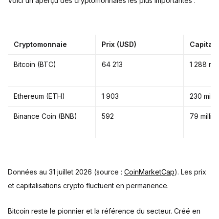
Voici un aperçu des cryptomonnaies les plus importantes :
Cryptomonnaie
Prix (USD)
Capitali
Bitcoin (BTC)
64 213
1 288 mil
Ethereum (ETH)
1 903
230 milli
Binance Coin (BNB)
592
79 millia
Données au 31 juillet 2026 (source :
CoinMarketCap
). Les prix
et capitalisations crypto fluctuent en permanence.
Bitcoin reste le pionnier et la référence du secteur. Créé en