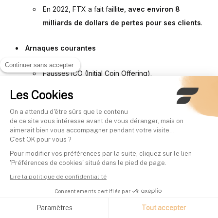
En 2022, FTX a fait faillite,
avec environ 8
milliards de dollars de pertes pour ses clients
.
Arnaques courantes
Continuer sans accepter
Fausses ICO (Initial Coin Offering).
Projets Ponzi déguisés.
Les Cookies
Manipulation des prix (
pump and dump
).
On a attendu d'être sûrs que le contenu
de ce site vous intéresse avant de vous déranger, mais on
aimerait bien vous accompagner pendant votre visite...
C'est OK pour vous ?
Pour modifier vos préférences par la suite, cliquez sur le lien
La crypto,
'Préférences de cookies' situé dans le pied de page.
enfin régulée
Lire la politique de confidentialité
Finary est agréé par l'AMF sous le régime MiCA
Consentements certifiés par
pour ses services crypto. Investissez dans 25+
cryptos sur une plateforme régulée, avec vos
Paramètres
Tout accepter
actions et ETF.