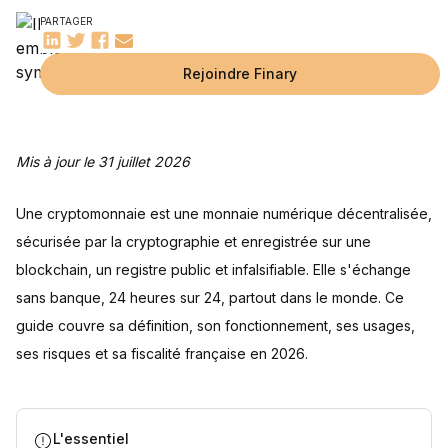
Catégories de cryptomonnaies
PARTAGER
Application et utilisation des cryptomonnaies
Utilisation quotidienne
Commerce et investissements
Innovation dans les systèmes financiers
Applications concrètes de la blockchain
Quels sont les avantages et les risques des cryptomonnaies
Rejoindre Finary
?
Avantages des cryptomonnaies
Risques associés aux cryptomonnaies
Guide pratique pour débuter avec les cryptomonnaies
Comment acheter des cryptomonnaies
Stockage sécurisé des cryptomonnaies
Implications légales et fiscales
Questions fréquentes
Mis à jour le 31 juillet 2026
Faut-il déclarer ses cryptomonnaies aux impôts en France ?
Comment fonctionne la blockchain ?
Comment sont imposées les plus-values crypto en 2026 ?
Quelle est la différence entre Bitcoin et Ethereum ?
Comment sécuriser ses cryptomonnaies ?
Les plateformes crypto sont-elles réglementées en France
Sources
?
Une cryptomonnaie est une monnaie numérique décentralisée,
sécurisée par la cryptographie et enregistrée sur une
blockchain, un registre public et infalsifiable. Elle s'échange
sans banque, 24 heures sur 24, partout dans le monde. Ce
guide couvre sa définition, son fonctionnement, ses usages,
ses risques et sa fiscalité française en 2026.
L'essentiel