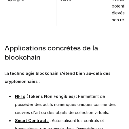
potentiel
élevés (r
non régu
Applications concrètes de la
blockchain
La
technologie blockchain s'étend bien au-delà des
cryptomonnaies
:
NFTs
(Tokens Non Fongibles)
: Permettent de
posséder des actifs numériques uniques comme des
œuvres d'art ou des objets de collection virtuels.
Smart Contracts
: Automatisent les contrats et
transactions, par exemple dans l'immobilier ou