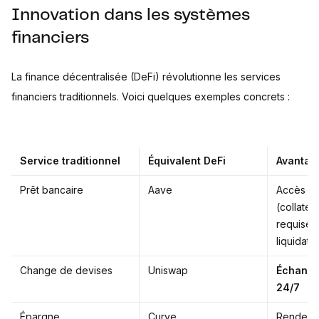
Innovation dans les systèmes
financiers
La finance décentralisée (DeFi) révolutionne les services
financiers traditionnels. Voici quelques exemples concrets :
Service traditionnel
Équivalent DeFi
Avantage
Prêt bancaire
Aave
Accès san
(collatéra
requise,
liquidati
Change de devises
Uniswap
Échange
24/7
Épargne
Curve
Rendeme