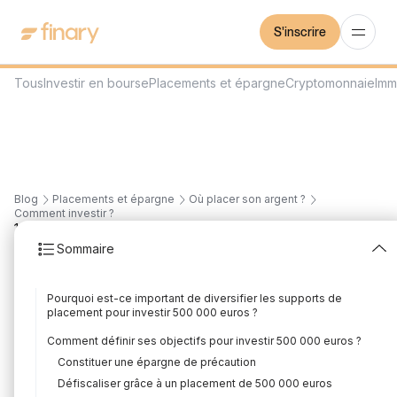
S'inscrire
Tous
Investir en bourse
Placements et épargne
Cryptomonnaie
Imm
Blog
Placements et épargne
Où placer son argent ?
Comment investir ?
16
min
28/7/2026
Sommaire
Comment investir 500
Pourquoi est-ce important de diversifier les supports de
000 euros en 2026 ?
placement pour investir 500 000 euros ?
Rédigé par
Mounir Laggoune
Édité par
Mounir Laggoune
Comment définir ses objectifs pour investir 500 000 euros ?
Constituer une épargne de précaution
Défiscaliser grâce à un placement de 500 000 euros