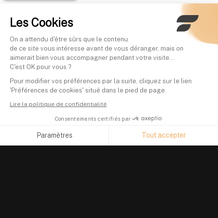
Les Cookies
On a attendu d'être sûrs que le contenu
de ce site vous intéresse avant de vous déranger, mais on
aimerait bien vous accompagner pendant votre visite...
C'est OK pour vous ?
Pour modifier vos préférences par la suite, cliquez sur le lien
'Préférences de cookies' situé dans le pied de page.
Lire la politique de confidentialité
Consentements certifiés par
Paramètres
Tout accepter
Axeptio consent
Plateforme de Gestion du Consentement : Personnalisez vos O
Notre plateforme vous permet d'adapter et de gérer vos paramètr