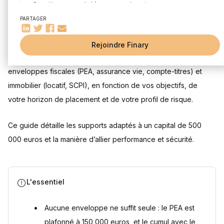
Constituer un capital à moyen ou long terme
PARTAGER
Quels placements choisir pour investir 500 000 euros ?
Mis à jour le 28 juillet 2026
Les enveloppes fiscales pour placer 500 000 euros
Rejoindre Finary
Investir 500 000 € chez Finary One
Pour investir 500 000 euros, diversifiez la somme entre
Questions fréquentes
enveloppes fiscales (PEA, assurance vie, compte-titres) et
Combien peut rapporter un placement de 500 000 euros ?
immobilier (locatif, SCPI), en fonction de vos objectifs, de
Comment placer 500 000 euros en bourse ?
votre horizon de placement et de votre profil de risque.
Comment placer 500 000 euros à court terme ?
Combien rapporte 500 000 euros placés par mois ?
Ce guide détaille les supports adaptés à un capital de 500
Sources
000 euros et la manière d’allier performance et sécurité.
L'essentiel
Aucune enveloppe ne suffit seule : le PEA est
plafonné à 150 000 euros, et le cumul avec le