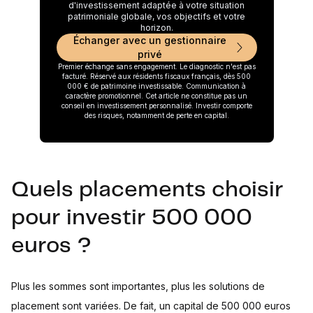
d'investissement adaptée à votre situation
patrimoniale globale, vos objectifs et votre
horizon.
Échanger avec un gestionnaire
privé
Premier échange sans engagement. Le diagnostic n'est pas
facturé. Réservé aux résidents fiscaux français, dès 500
000 € de patrimoine investissable. Communication à
caractère promotionnel. Cet article ne constitue pas un
conseil en investissement personnalisé. Investir comporte
des risques, notamment de perte en capital.
Quels placements choisir
pour investir 500 000
euros ?
Plus les sommes sont importantes, plus les solutions de
placement sont variées. De fait, un capital de 500 000 euros