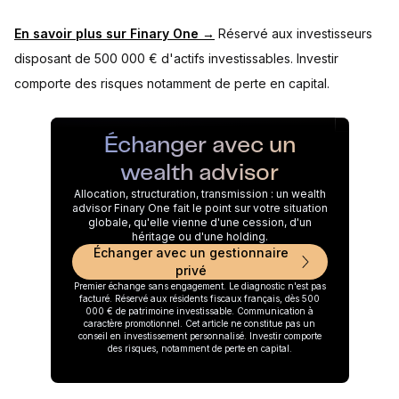
En savoir plus sur Finary One →
Réservé aux investisseurs
disposant de 500 000 € d'actifs investissables. Investir
comporte des risques notamment de perte en capital.
Échanger avec un
wealth advisor
Allocation, structuration, transmission : un wealth
advisor Finary One fait le point sur votre situation
globale, qu'elle vienne d'une cession, d'un
héritage ou d'une holding.
Échanger avec un gestionnaire
privé
Premier échange sans engagement. Le diagnostic n'est pas
facturé. Réservé aux résidents fiscaux français, dès 500
000 € de patrimoine investissable. Communication à
caractère promotionnel. Cet article ne constitue pas un
conseil en investissement personnalisé. Investir comporte
des risques, notamment de perte en capital.