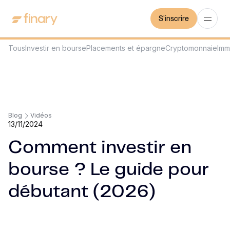
S'inscrire
Tous
Investir en bourse
Placements et épargne
Cryptomonnaie
Imm
Blog
Vidéos
13/11/2024
Comment investir en
bourse ? Le guide pour
débutant (2026)