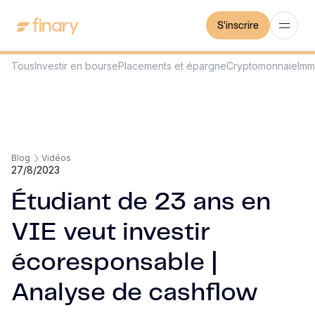
S'inscrire
Tous
Investir en bourse
Placements et épargne
Cryptomonnaie
Imm
Blog
Vidéos
27/8/2023
Étudiant de 23 ans en
VIE veut investir
écoresponsable |
Analyse de cashflow