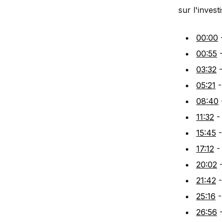
sur l'invest
00:00
00:55
-
03:32
-
05:21
-
08:40
11:32
- 
15:45
-
17:12
- 
20:02
-
21:42
-
25:16
-
26:56
-