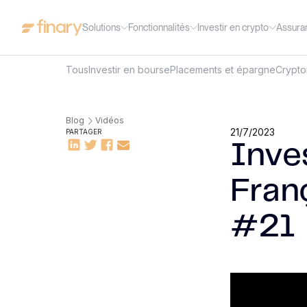
Solutions
Fonctionnalités
Investir en crypto
Assura
Tous
Investir en bourse
Placements et épargne
Crypt
Blog
Vidéos
21/7/2023
PARTAGER
Inves
Franç
#21