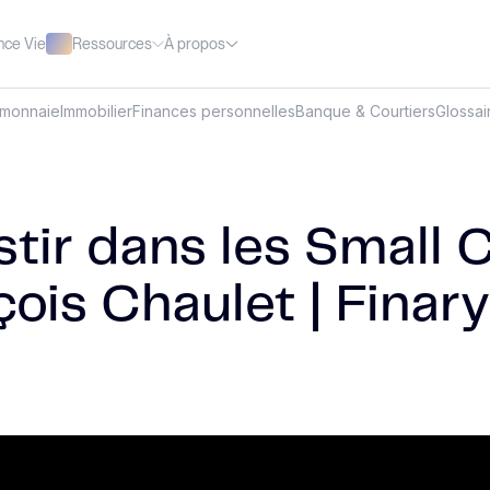
Ressources
À propos
nce Vie
omonnaie
Immobilier
Finances personnelles
Banque & Courtiers
Glossai
tir dans les Small C
ois Chaulet | Finary