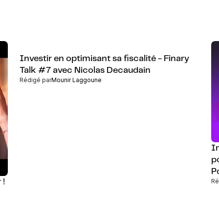
Investir en optimisant sa fiscalité - Finary
Talk #7 avec Nicolas Decaudain
Rédigé par
Mounir Laggoune
I
p
Po
 !
Ré