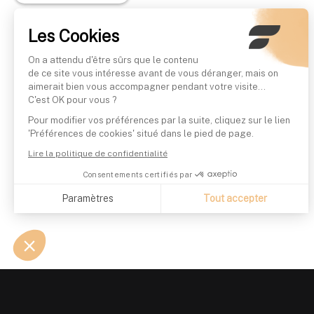
Les Cookies
On a attendu d'être sûrs que le contenu
de ce site vous intéresse avant de vous déranger, mais on
aimerait bien vous accompagner pendant votre visite...
C'est OK pour vous ?
Pour modifier vos préférences par la suite, cliquez sur le lien
'Préférences de cookies' situé dans le pied de page.
Lire la politique de confidentialité
Consentements certifiés par
Paramètres
Tout accepter
Axeptio consent
Plateforme de Gestion du Consentement : Personnalisez vo
Notre plateforme vous permet d'adapter et de gérer vos param