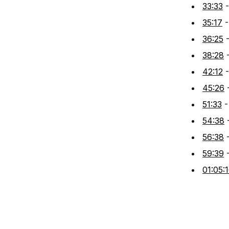
33:33
-
35:17
-
36:25
-
38:28
-
42:12
-
45:26
-
51:33
- 
54:38
-
56:38
-
59:39
-
01:05: