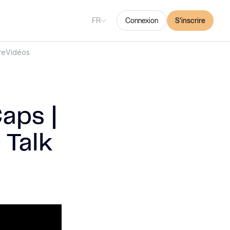
FR
Connexion
S'inscrire
re
Vidéos
aps |
 Talk