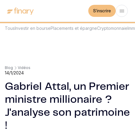
S'inscrire
Tous
Investir en bourse
Placements et épargne
Cryptomonnaie
Imm
Blog
Vidéos
14/1/2024
Gabriel Attal, un Premier
ministre millionaire ?
J'analyse son patrimoine
!