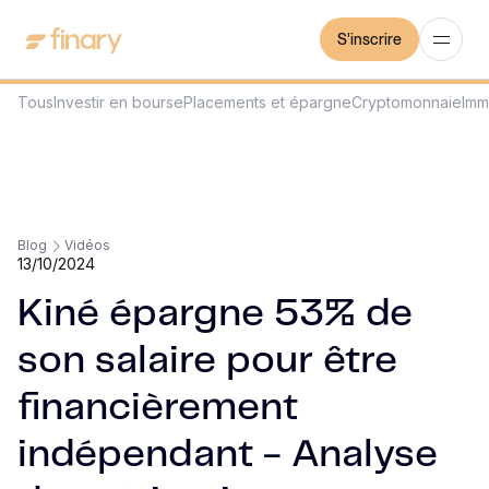
S'inscrire
Tous
Investir en bourse
Placements et épargne
Cryptomonnaie
Imm
Blog
Vidéos
13/10/2024
Kiné épargne 53% de
son salaire pour être
financièrement
indépendant - Analyse