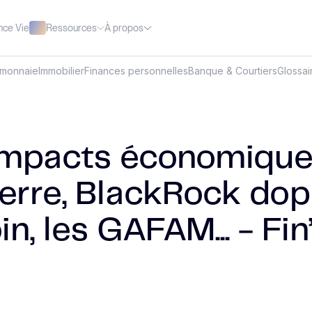
Ressources
À propos
nce Vie
omonnaie
Immobilier
Finances personnelles
Banque & Courtiers
Glossai
impacts économique
uerre, BlackRock dop
in, les GAFAM... - Fi