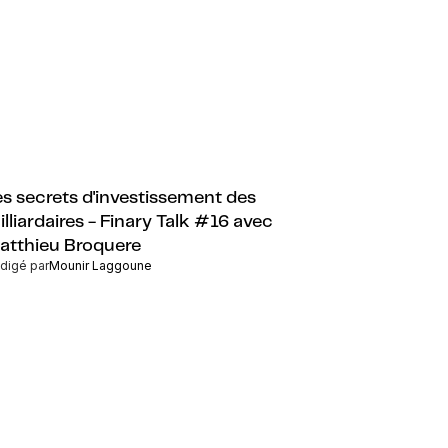
es secrets d'investissement des
illiardaires - Finary Talk #16 avec
atthieu Broquere
digé par
Mounir Laggoune