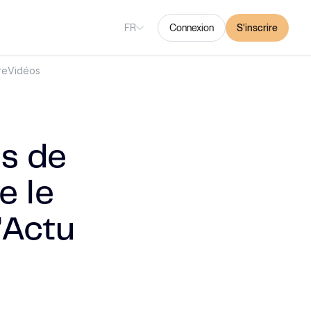
FR
Connexion
S'inscrire
re
Vidéos
s de
e le
n’Actu