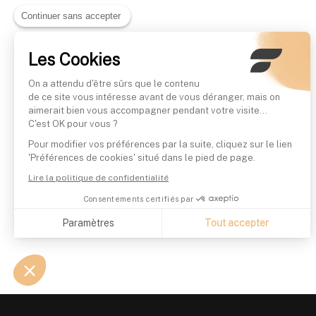
Continuer sans accepter
Les Cookies
On a attendu d'être sûrs que le contenu
de ce site vous intéresse avant de vous déranger, mais on
aimerait bien vous accompagner pendant votre visite...
C'est OK pour vous ?
Pour modifier vos préférences par la suite, cliquez sur le lien
'Préférences de cookies' situé dans le pied de page.
Lire la politique de confidentialité
Consentements certifiés par
Paramètres
Tout accepter
Axeptio consent
Plateforme de Gestion du Consentement : Personnalisez vo
Notre plateforme vous permet d'adapter et de gérer vos param