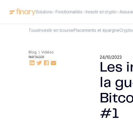
Solutions
Fonctionnalités
Investir en crypto
Assura
Tous
Investir en bourse
Placements et épargne
Crypt
Blog
Vidéos
24/10/2023
PARTAGER
Les 
la g
Bitco
#1