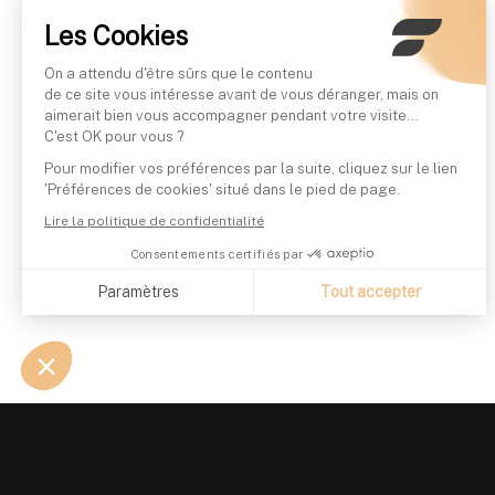
Les Cookies
On a attendu d'être sûrs que le contenu
de ce site vous intéresse avant de vous déranger, mais on
aimerait bien vous accompagner pendant votre visite...
C'est OK pour vous ?
Pour modifier vos préférences par la suite, cliquez sur le lien
'Préférences de cookies' situé dans le pied de page.
Lire la politique de confidentialité
Consentements certifiés par
Paramètres
Tout accepter
Axeptio consent
Plateforme de Gestion du Consentement : Personnalisez vo
Notre plateforme vous permet d'adapter et de gérer vos param