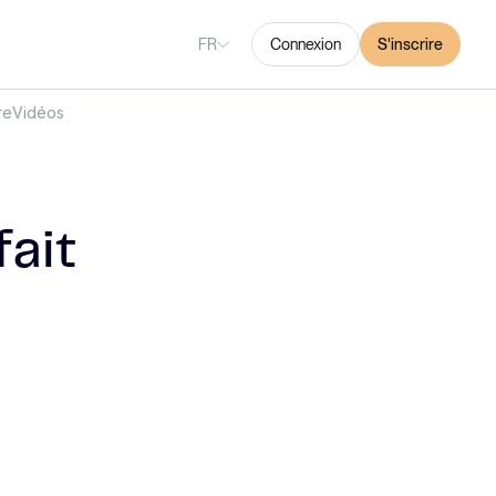
FR
Connexion
S'inscrire
re
Vidéos
fait