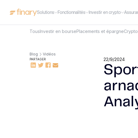
Solutions
Fonctionnalités
Investir en crypto
Assura
Tous
Investir en bourse
Placements et épargne
Crypt
Blog
Vidéos
22/9/2024
PARTAGER
Sport
arna
Anal