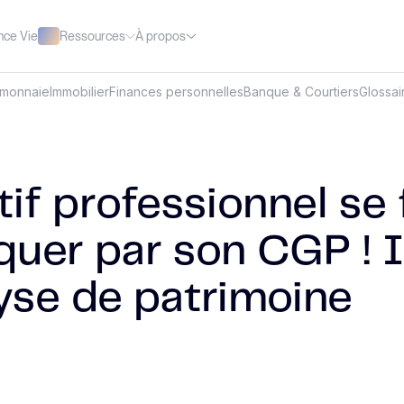
Ressources
À propos
nce Vie
omonnaie
Immobilier
Finances personnelles
Banque & Courtiers
Glossai
if professionnel se 
quer par son CGP ! I
yse de patrimoine