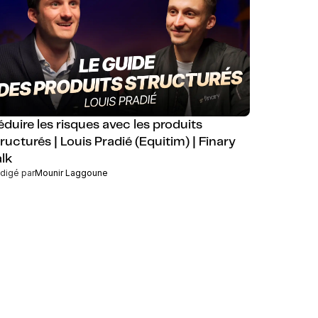
éduire les risques avec les produits
ructurés | Louis Pradié (Equitim) | Finary
alk
digé par
Mounir Laggoune