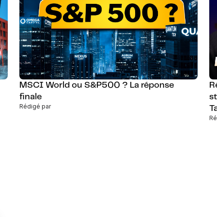
MSCI World ou S&P500 ? La réponse
R
finale
st
Rédigé par
T
Ré