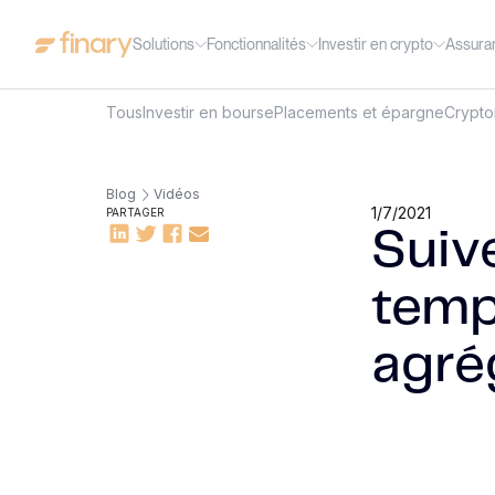
Solutions
Fonctionnalités
Investir en crypto
Assura
Tous
Investir en bourse
Placements et épargne
Crypt
Blog
Vidéos
1/7/2021
PARTAGER
Suiv
temps
agré