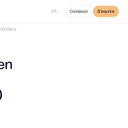
FR
Connexion
S'inscrire
re
Vidéos
en
)