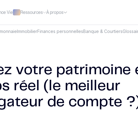
Ressources
À propos
nce Vie
omonnaie
Immobilier
Finances personnelles
Banque & Courtiers
Glossai
ez votre patrimoine 
 réel (le meilleur
gateur de compte ?