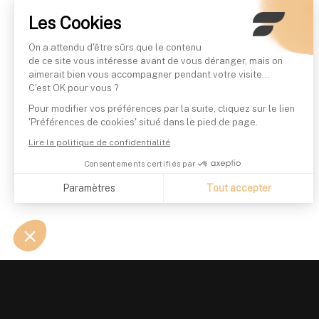
Les Cookies
On a attendu d'être sûrs que le contenu
de ce site vous intéresse avant de vous déranger, mais on
aimerait bien vous accompagner pendant votre visite...
C'est OK pour vous ?
Pour modifier vos préférences par la suite, cliquez sur le lien
'Préférences de cookies' situé dans le pied de page.
Lire la politique de confidentialité
Consentements certifiés par
Paramètres
Tout accepter
Axeptio consent
Plateforme de Gestion du Consentement : Personnalisez vo
Notre plateforme vous permet d'adapter et de gérer vos param