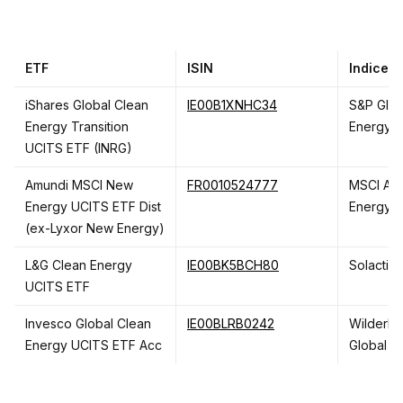
ETF
ISIN
Indice
iShares Global Clean
IE00B1XNHC34
S&P Glob
Energy Transition
Energy T
UCITS ETF (INRG)
Amundi MSCI New
FR0010524777
MSCI AC
Energy UCITS ETF Dist
Energy F
(ex-Lyxor New Energy)
L&G Clean Energy
IE00BK5BCH80
Solactiv
UCITS ETF
Invesco Global Clean
IE00BLRB0242
WilderHi
Energy UCITS ETF Acc
Global I