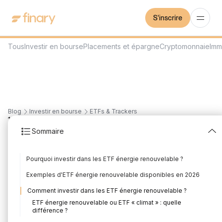
S'inscrire
Tous
Investir en bourse
Placements et épargne
Cryptomonnaie
Imm
Blog
Investir en bourse
ETFs & Trackers
11
min
31/7/2026
Sommaire
ETF énergie
Pourquoi investir dans les ETF énergie renouvelable ?
renouvelable : investir
Exemples d'ETF énergie renouvelable disponibles en 2026
dans l'énergie verte
Comment investir dans les ETF énergie renouvelable ?
(2026)
ETF énergie renouvelable ou ETF « climat » : quelle
différence ?