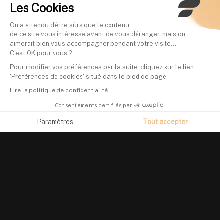
Les Cookies
On a attendu d'être sûrs que le contenu
de ce site vous intéresse avant de vous déranger, mais on
aimerait bien vous accompagner pendant votre visite...
C'est OK pour vous ?
Pour modifier vos préférences par la suite, cliquez sur le lien
'Préférences de cookies' situé dans le pied de page.
Lire la politique de confidentialité
Consentements certifiés par
Paramètres
Tout accepter
Axeptio consent
Plateforme de Gestion du Consentement : Personnalisez vos O
Notre plateforme vous permet d'adapter et de gérer vos paramètr