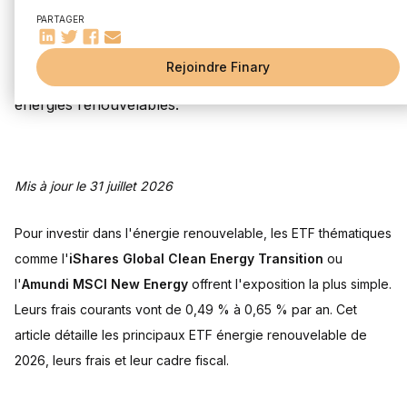
Quel cadre fiscal : PEA ou compte-titres ?
Rédigé par
Mounir Laggoune
Édité par
Mounir Laggoune
PARTAGER
Conclusion
Questions fréquentes
Rejoindre Finary
Quel ETF environnement choisir ?
Les ETF énergie renouvelable sont-ils éligibles au PEA ?
Les ETF énergie renouvelable sont-ils risqués ?
Quels frais pour un ETF énergie renouvelable ?
Quels exemples d'actions du secteur des énergies
renouvelables ?
Mis à jour le 31 juillet 2026
Sources
Pour investir dans l'énergie renouvelable, les ETF thématiques
comme l'
iShares Global Clean Energy Transition
ou
l'
Amundi MSCI New Energy
offrent l'exposition la plus simple.
Leurs frais courants vont de 0,49 % à 0,65 % par an. Cet
article détaille les principaux ETF énergie renouvelable de
2026, leurs frais et leur cadre fiscal.