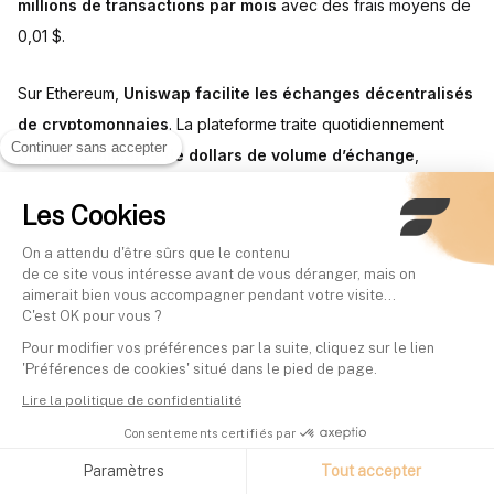
millions de transactions par mois
avec des frais moyens de
0,01 $.
Sur Ethereum,
Uniswap facilite les échanges décentralisés
de cryptomonnaies
. La plateforme traite quotidiennement
Continuer sans accepter
plus de 3 milliards de dollars de volume d’échange
,
surpassant de nombreuses bourses centralisées
Les Cookies
traditionnelles.
On a attendu d'être sûrs que le contenu
MakerDAO, un protocole de prêt sur Ethereum, a émis
plus de
de ce site vous intéresse avant de vous déranger, mais on
aimerait bien vous accompagner pendant votre visite...
7 milliards de dollars de DAI
, sa stablecoin décentralisée.
C'est OK pour vous ?
Cette alternative aux stablecoins centralisés démontre la
Pour modifier vos préférences par la suite, cliquez sur le lien
viabilité des systèmes financiers autonomes
.
'Préférences de cookies' situé dans le pied de page.
Lire la politique de confidentialité
Adoption institutionnelle : Bitcoin
Consentements certifiés par
domine, Ethereum progresse
Paramètres
Tout accepter