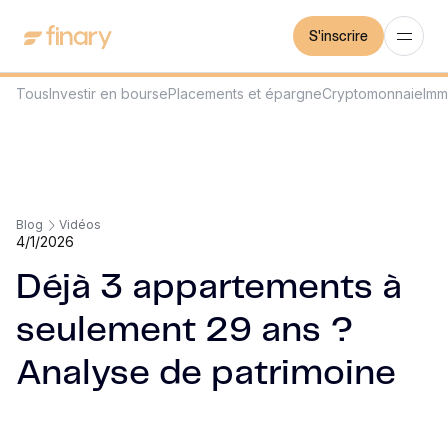
S'inscrire
Tous
Investir en bourse
Placements et épargne
Cryptomonnaie
Imm
Blog
Vidéos
4/1/2026
Déjà 3 appartements à
seulement 29 ans ?
Analyse de patrimoine