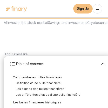
Sign Up
All
Invest in the stock market
Savings and investments
Cryptocurre
Blog
Glossaire
7
min
June 6, 2023
Table of contents
Bulles Financières
Comprendre les bulles financières
Written by
Mounir Laggoune
Edited by
Mounir Laggoune
Définition d'une bulle financière
Les causes des bulles financières
Les différentes phases d'une bulle financière
Les bulles financières sont un concept important à
Les bulles financières historiques
comprendre dans le monde de la finance. Elles se réfèrent à