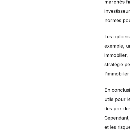
marchés fi
investisseur
normes pour
Les options
exemple, un
immobilier, 
stratégie p
l’immobilie
En conclusi
utile pour l
des prix de
Cependant, 
et les risq