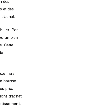
on des
es et des
 d’achat.
ilier
. Par
ou un bien
e. Cette
de
exe mais
 la hausse
es prix.
ions d’achat
estissement
.