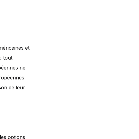
méricaines et
à tout
opéennes ne
uropéennes
son de leur
les options