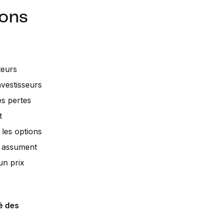
ions
teurs
nvestisseurs
es pertes
t
 les options
s assument
un prix
é des