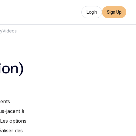
Login
Sign Up
ry
Videos
ion)
ments
us-jacent à
 Les options
aliser des