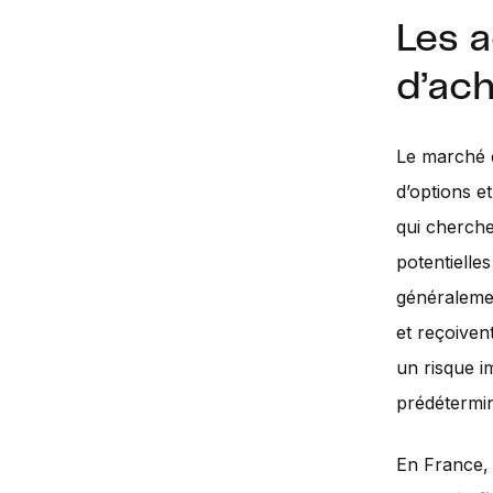
Les 
d’ac
Le marché d
d’options e
qui cherche
potentielles
généralemen
et reçoiven
un risque im
prédétermin
En France, 