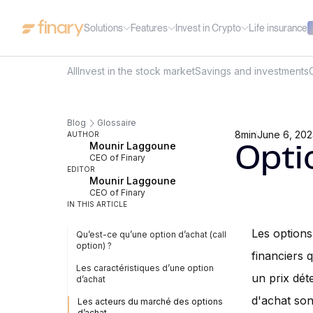
Solutions
Features
Invest in Crypto
Life insurance
All
Invest in the stock market
Savings and investments
Blog
Glossaire
8
min
June 6, 202
AUTHOR
Mounir Laggoune
Optio
CEO of Finary
EDITOR
Mounir Laggoune
CEO of Finary
IN THIS ARTICLE
Les options
Qu’est-ce qu’une option d’achat (call
option) ?
financiers 
Les caractéristiques d’une option
un prix dét
d’achat
d'achat son
Les acteurs du marché des options
d’achat