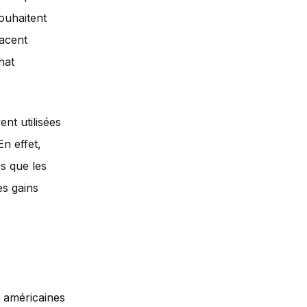
ouhaitent
jacent
hat
nt utilisées
En effet,
ès que les
es gains
s américaines