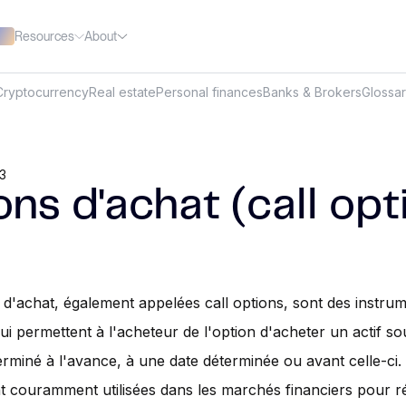
Resources
About
Cryptocurrency
Real estate
Personal finances
Banks & Brokers
Glossa
3
ns d'achat (call opt
 d'achat, également appelées call options, sont des instru
qui permettent à l'acheteur de l'option d'acheter un actif so
erminé à l'avance, à une date déterminée ou avant celle-ci.
t couramment utilisées dans les marchés financiers pour ré