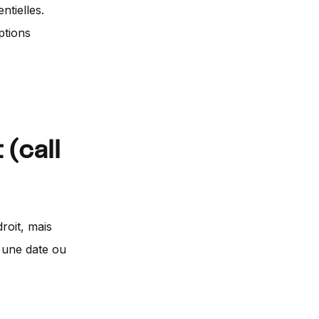
ntielles.
ptions
 (call
roit, mais
 une date ou
r