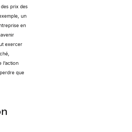
 des prix des
 exemple, un
ntreprise en
 avenir
ut exercer
rché,
 l’action
e perdre que
on