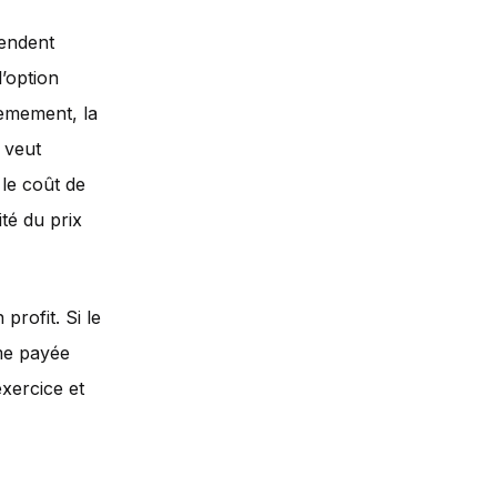
rendent
l’option
ièmement, la
l veut
 le coût de
ité du prix
profit. Si le
ime payée
exercice et