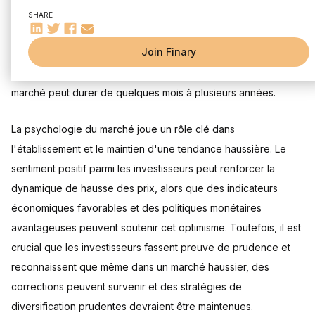
Stratégies d'investissement en période haussière
alimentant ainsi la demande. Il est généralement admis que
SHARE
Analyse des actions et sélection de portefeuille
pour qu'un marché puisse être qualifié de haussier, il faut
Gestion des risques et diversification
Investissement à long terme vs spéculation à court terme
Join Finary
observer une augmentation de 20% ou plus suite à un déclin
L'importance des liquidités et l'effet de levier
précédent des prix ou à la suite d'un récent creux. Cet état du
marché peut durer de quelques mois à plusieurs années.
La psychologie du marché joue un rôle clé dans
l'établissement et le maintien d'une tendance haussière. Le
sentiment positif parmi les investisseurs peut renforcer la
dynamique de hausse des prix, alors que des indicateurs
économiques favorables et des politiques monétaires
avantageuses peuvent soutenir cet optimisme. Toutefois, il est
crucial que les investisseurs fassent preuve de prudence et
reconnaissent que même dans un marché haussier, des
corrections peuvent survenir et des stratégies de
diversification prudentes devraient être maintenues.