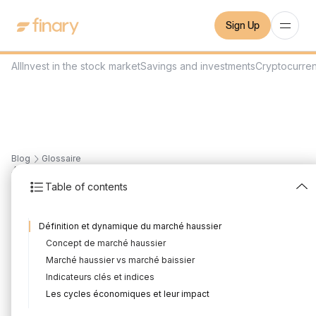
Sign Up
All
Invest in the stock market
Savings and investments
Cryptocurre
Blog
Glossaire
4
min
November 27, 2023
Table of contents
Marché haussier
Définition et dynamique du marché haussier
Written by
Mounir Laggoune
Edited by
Mounir Laggoune
Concept de marché haussier
Marché haussier vs marché baissier
Indicateurs clés et indices
Dans un contexte de marché haussier, les investisseurs sont
Les cycles économiques et leur impact
enclins à acheter des actifs dans l'anticipation de gains futurs,