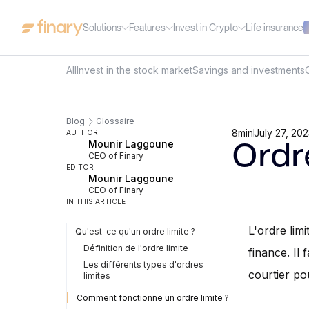
Solutions
Features
Invest in Crypto
Life insurance
All
Invest in the stock market
Savings and investments
Blog
Glossaire
8
min
July 27, 20
AUTHOR
Mounir Laggoune
Ordr
CEO of Finary
EDITOR
Mounir Laggoune
CEO of Finary
IN THIS ARTICLE
L'ordre lim
Qu'est-ce qu'un ordre limite ?
Définition de l'ordre limite
finance. Il
Les différents types d'ordres
courtier po
limites
Comment fonctionne un ordre limite ?