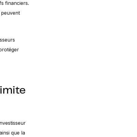
s financiers.
x peuvent
isseurs
 protéger
imite
investisseur
ainsi que la