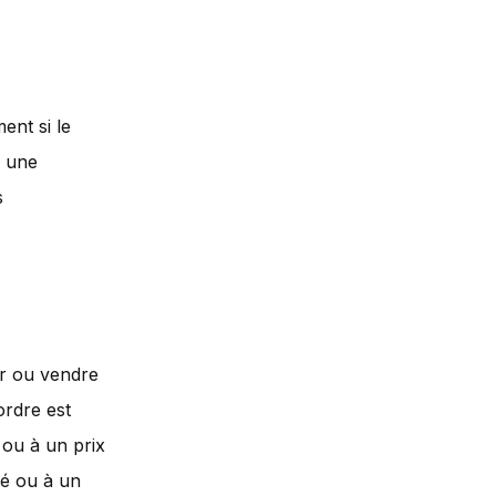
ent si le
e une
s
er ou vendre
'ordre est
 ou à un prix
ié ou à un