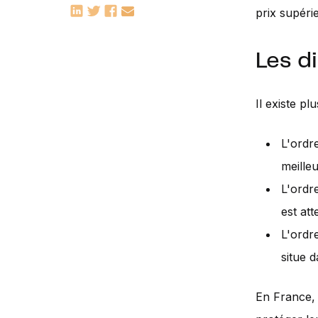
prix supérie
Les di
Il existe pl
L'ordr
meille
L'ordre
est att
L'ordr
situe 
En France, 