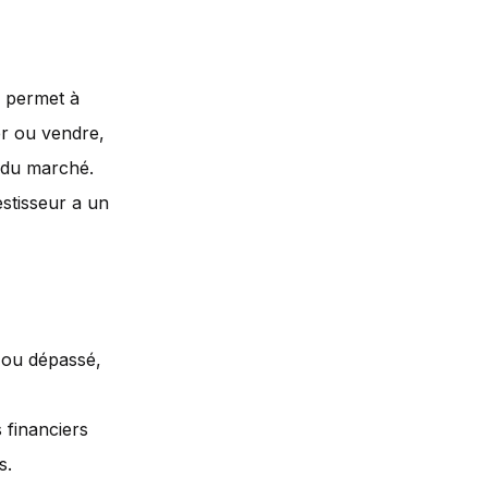
e permet à
ter ou vendre,
 du marché.
estisseur a un
nt ou dépassé,
s financiers
s.