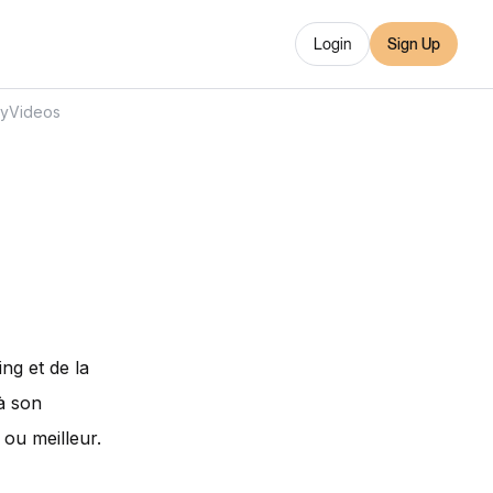
Login
Sign Up
ry
Videos
ng et de la
 à son
 ou meilleur.