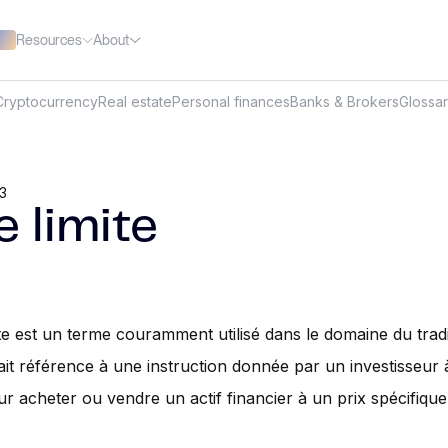
Resources
About
Cryptocurrency
Real estate
Personal finances
Banks & Brokers
Glossa
23
e limite
ite est un terme couramment utilisé dans le domaine du tradi
 fait référence à une instruction donnée par un investisseur
ur acheter ou vendre un actif financier à un prix spécifique