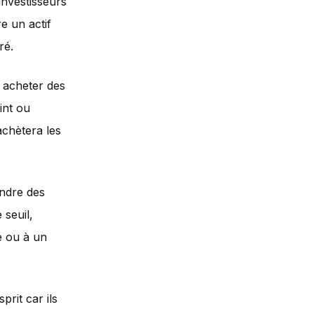
investisseurs
e un actif
ré.
r acheter des
int ou
achètera les
endre des
 seuil,
ié ou à un
prit car ils