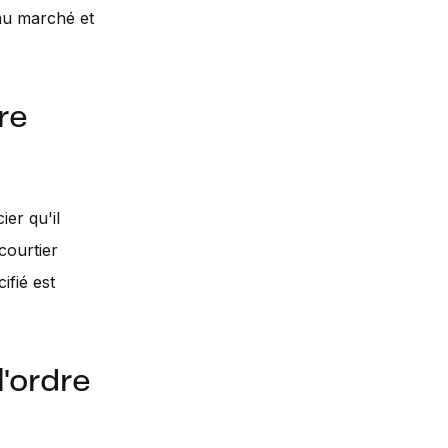
 au marché et
re
ier qu'il
courtier
ifié est
'ordre