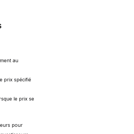
s
ement au
e prix spécifié
rsque le prix se
sseurs pour