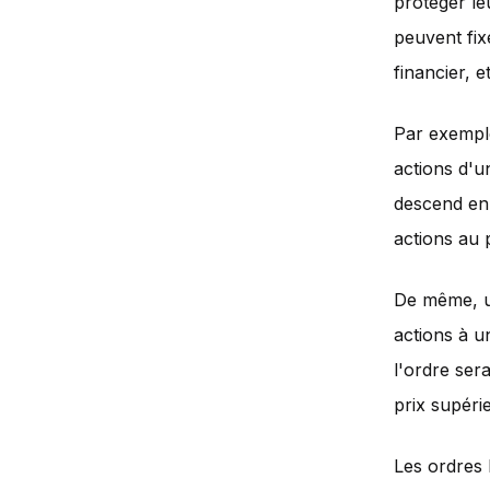
protéger le
peuvent fix
financier, e
Par exemple
actions d'un
descend en 
actions au p
De même, un
actions à un
l'ordre ser
prix supérie
Les ordres l