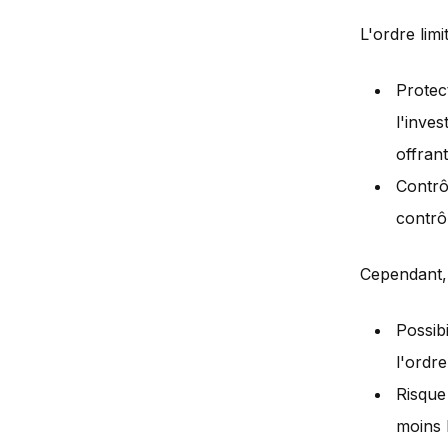
L'ordre lim
Protect
l'inves
offran
Contrôl
contrô
Cependant, 
Possibi
l'ordre
Risque 
moins 