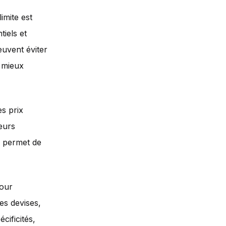
imite est
tiels et
euvent éviter
e mieux
es prix
seurs
r permet de
pour
les devises,
cificités,