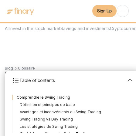
Sign Up
All
Invest in the stock market
Savings and investments
Cryptocurre
Blog
Glossaire
8
min
June 6, 2023
Table of contents
Swing Trading
Comprendre le Swing Trading
Written by
Mounir Laggoune
Edited by
Mounir Laggoune
Définition et principes de base
Avantages et inconvénients du Swing Trading
Swing Trading vs Day Trading
Dans le monde de la finance, le swing trading est une stratégie
Les stratégies de Swing Trading
d'investissement à court terme qui vise à profiter des
Choisir les actifs pour le Swing Trading