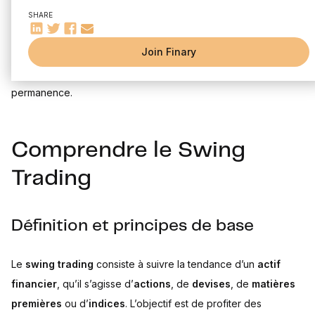
Stratégies de Swing Trading
mouvements de prix des actifs financiers sur une période
SHARE
Astuces pour réussir en Swing Trading
allant de quelques jours à quelques semaines. Elle est
Pour conclure
Join Finary
populaire auprès des traders qui cherchent à tirer profit des
fluctuations du marché sans avoir à surveiller leurs positions en
permanence.
Comprendre le Swing
Trading
Définition et principes de base
Le
swing trading
consiste à suivre la tendance d’un
actif
financier
, qu’il s’agisse d’
actions
, de
devises
, de
matières
premières
ou d’
indices
. L’objectif est de profiter des