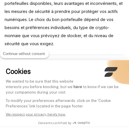
portefeuilles disponibles, leurs avantages et inconvénients, et
les mesures de sécurité à prendre pour protéger vos actifs
numériques. Le choix du bon portefeuille dépend de vos
besoins et préférences individuels, du type de crypto-
monnaie que vous prévoyez de stocker, et du niveau de
sécurité que vous exigez.
Continue without consent
Written by
Cookies
Mounir Laggoune
CEO of Finary
We waited to be sure that this website
interests you before knocking, but we
have
to know if we can be
Mounir is the co-founder and CEO of Finary. He is passionate
your companions during your visit.
about personal finance and shares his knowledge every
To modify your preferences afterwards, click on the 'Cookie
Friday on BFM Business on the show "Tout pour investir", as
Preferences' link located in the page footer.
well as twice a week on the Finary YouTube channel.
Edited by
We respect your privacy, here's how.
Mounir Laggoune
CEO of Finary
Consents certified by