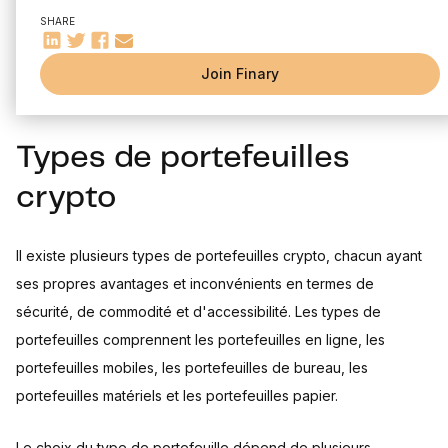
Sauvegardes régulières
pour interagir avec le réseau de blockchain. Ils facilitent
SHARE
Choisir un portefeuille crypto
l'envoi et la réception de crypto-monnaies et donnent accès à
Réputation du fournisseur
Join Finary
l'historique des transactions.
Fonctionnalités offertes
Conclusion
Types de portefeuilles
crypto
Il existe plusieurs types de portefeuilles crypto, chacun ayant
ses propres avantages et inconvénients en termes de
sécurité, de commodité et d'accessibilité. Les types de
portefeuilles comprennent les portefeuilles en ligne, les
portefeuilles mobiles, les portefeuilles de bureau, les
portefeuilles matériels et les portefeuilles papier.
Le choix du type de portefeuille dépend de plusieurs