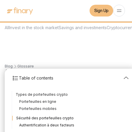
Sign Up
All
Invest in the stock market
Savings and investments
Cryptocurre
Blog
Glossaire
4
min
September 27, 2023
Table of contents
Wallet crypto
Types de portefeuilles crypto
Written by
Mounir Laggoune
Edited by
Mounir Laggoune
Portefeuilles en ligne
Portefeuilles mobiles
Sécurité des portefeuilles crypto
Les portefeuilles crypto sont essentiels pour les utilisateurs de
Authentification à deux facteurs
crypto-monnaies car ils fournissent une interface utilisateur