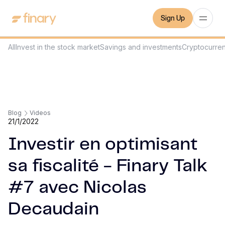
Sign Up
All
Invest in the stock market
Savings and investments
Cryptocurre
Blog
Videos
21/1/2022
Investir en optimisant
sa fiscalité - Finary Talk
#7 avec Nicolas
Decaudain