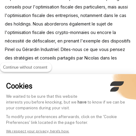
conseils pour l'optimisation fiscale des particuliers, mais aussi
l'optimisation fiscale des entreprises, notamment dans le cas
des holdings. Nous aborderons également le sujet de
l'optimisation fiscale des crypto-monnaies ou encore la
nécessité de défiscaliser, en prenant l'exemple des dispositifs
Pinel ou Gérardin Industriel. Dites-nous ce que vous pensez
des stratégies et conseils partagés par Nicolas dans les
commentaires !
Continue without consent
Cookies
Other videos
We waited to be sure that this website
interests you before knocking, but we
have
to know if we can be
your companions during your visit.
J'affronte le meilleur gérant
Les stratégies du me
To modify your preferences afterwards, click on the 'Cookie
d’Europe (Gestion ACTIVE vs
gérant d’Europe (13,
Preferences' link located in the page footer.
PASSIVE)
William Higgons | Fi
We respect your privacy, here's how.
Written by
Mounir Laggoune