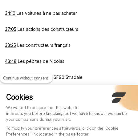
34:10
Les voitures à ne pas acheter
37:05
Les actions des constructeurs
38:25
Les constructeurs français
43:48
Les pépites de Nicolas
50:25
Audi R8 et Ferrari SF90 Stradale
Continue without consent
Cookies
Other videos
We waited to be sure that this website
interests you before knocking, but we
have
to know if we can be
your companions during your visit.
Protéger son épargne du
Investir en immo c
To modify your preferences afterwards, click on the 'Cookie
changement climatique |
pros - Finary Talk 
Preferences' link located in the page footer.