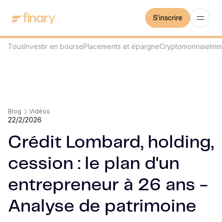
S'inscrire
Tous
Investir en bourse
Placements et épargne
Cryptomonnaie
Imm
Blog
Vidéos
22/2/2026
Crédit Lombard, holding,
cession : le plan d'un
entrepreneur à 26 ans -
Analyse de patrimoine