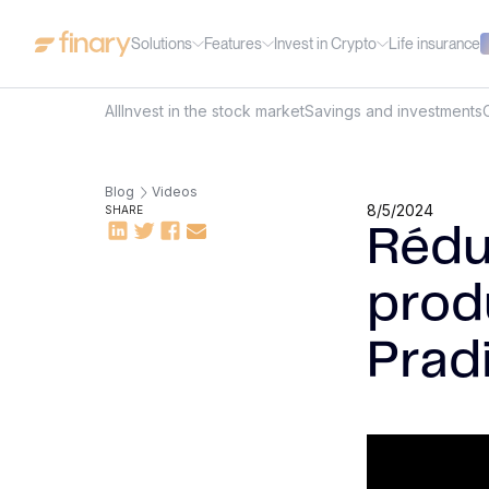
Solutions
Features
Invest in Crypto
Life insurance
All
Invest in the stock market
Savings and investments
Blog
Videos
8/5/2024
SHARE
Rédui
produ
Pradi