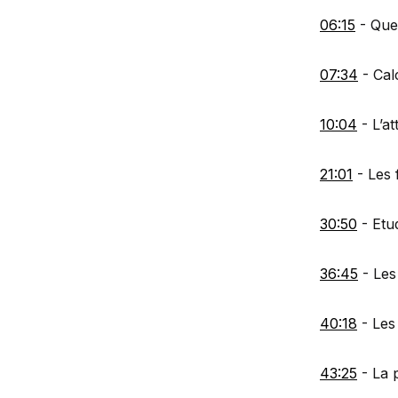
06:15
- Quel
07:34
- Cal
10:04
- L’at
21:01
- Les 
30:50
- Etu
36:45
- Les
40:18
- Les
43:25
- La 