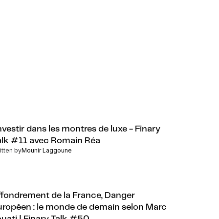
nvestir dans les montres de luxe - Finary
alk #11 avec Romain Réa
itten by
Mounir Laggoune
ffondrement de la France, Danger
uropéen : le monde de demain selon Marc