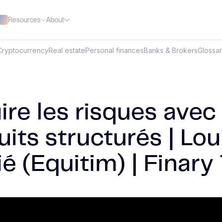
Resources
About
Cryptocurrency
Real estate
Personal finances
Banks & Brokers
Glossa
re les risques avec 
its structurés | Lou
é (Equitim) | Finary 