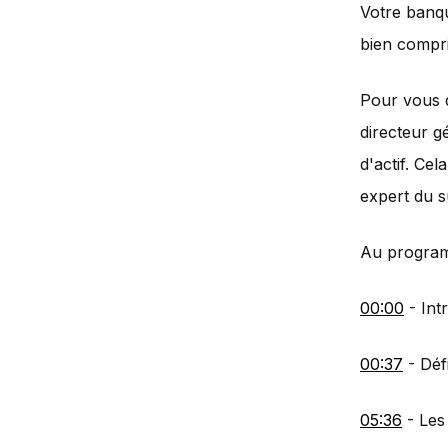
Votre banq
bien compri
Pour vous d
directeur g
d'actif. Cel
expert du su
Au program
00:00
- Int
00:37
- Défi
05:36
- Les