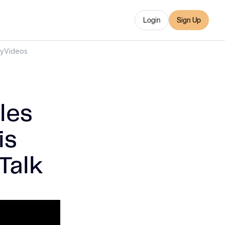
Login
Sign Up
ry
Videos
les
is
Talk