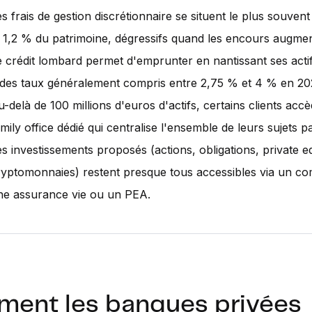
s frais de gestion discrétionnaire se situent le plus souven
t 1,2 % du patrimoine, dégressifs quand les encours augmen
e crédit lombard permet d'emprunter en nantissant ses actif
 des taux généralement compris entre 2,75 % et 4 % en 20
-delà de 100 millions d'euros d'actifs, certains clients acc
mily office dédié qui centralise l'ensemble de leurs sujets p
s investissements proposés (actions, obligations, private eq
ryptomonnaies) restent presque tous accessibles via un com
ne assurance vie ou un PEA.
ent les banques privées