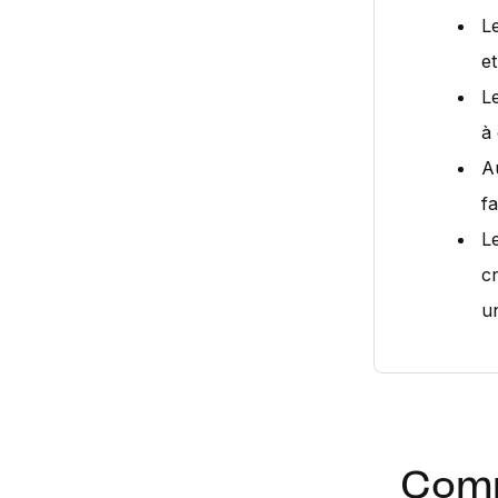
Le
e
L
à
Au
fa
Le
c
u
Comm