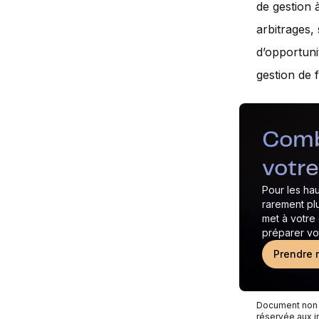
de gestion 
arbitrages,
d’opportuni
gestion de 
Combl
votre
Pour les hau
rarement plu
met à votre 
préparer vot
Prendre 
Document non co
réservée aux i