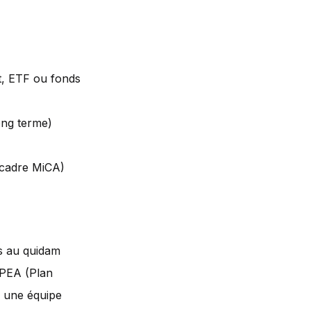
nt, ETF ou fonds
long terme)
 cadre MiCA)
es au quidam
 PEA (Plan
r une équipe