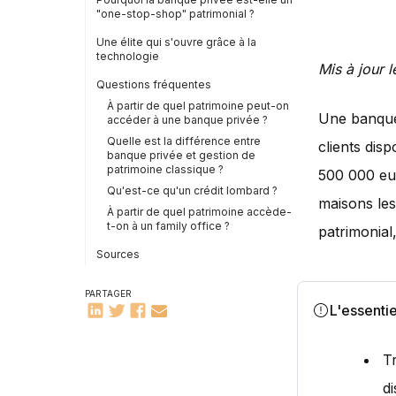
"one-stop-shop" patrimonial ?
Une élite qui s'ouvre grâce à la
technologie
Mis à jour l
Questions fréquentes
À partir de quel patrimoine peut-on
Une banque 
accéder à une banque privée ?
Quelle est la différence entre
clients dis
banque privée et gestion de
patrimoine classique ?
500 000 eur
Qu'est-ce qu'un crédit lombard ?
maisons les
À partir de quel patrimoine accède-
t-on à un family office ?
patrimonial,
Sources
PARTAGER
L'essentie
Tr
di