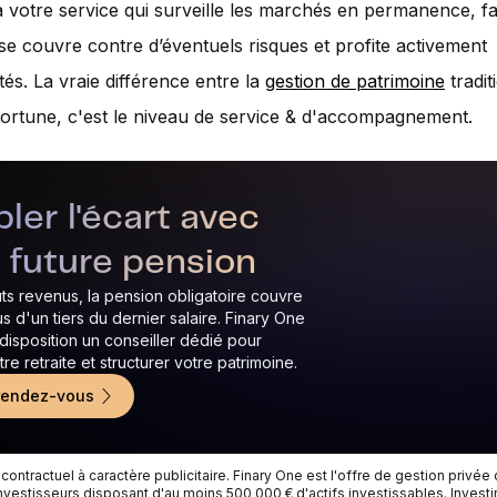
à votre service qui surveille les marchés en permanence, fa
 se couvre contre d’éventuels risques et profite activement
tés. La vraie différence entre la
gestion de patrimoine
tradit
fortune, c'est le niveau de service & d'accompagnement.
er l'écart avec
 future pension
ts revenus, la pension obligatoire couvre
s d'un tiers du dernier salaire. Finary One
disposition un conseiller dédié pour
re retraite et structurer votre patrimoine.
rendez-vous
ntractuel à caractère publicitaire. Finary One est l'offre de gestion privée 
nvestisseurs disposant d'au moins 500 000 € d'actifs investissables. Invest