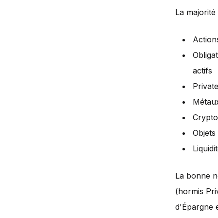
La majorité 
Actions
Obliga
actifs
Private
Métaux
Crypt
Objets
Liquidi
La bonne no
(hormis Pri
d'Épargne e