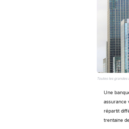
Toutes les grandes 
Une banque 
assurance v
répartit di
trentaine de