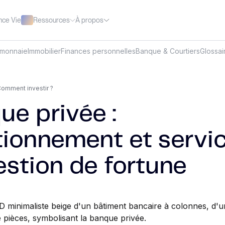
Ressources
À propos
nce Vie
omonnaie
Immobilier
Finances personnelles
Banque & Courtiers
Glossai
omment investir ?
ue privée :
tionnement et servi
estion de fortune