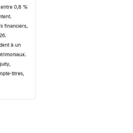
t entre 0,8 %
tent.
s financiers,
26.
èdent à un
atrimoniaux.
uity,
pte-titres,