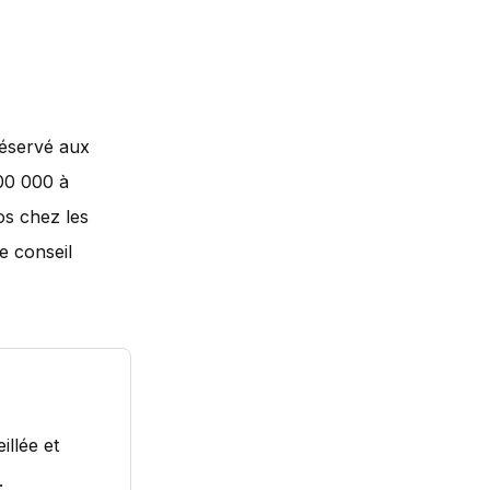
réservé aux
300 000 à
os chez les
e conseil
illée et
.