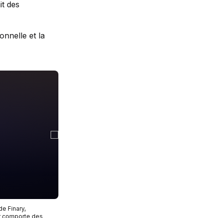
it des
ionnelle et la
de Finary,
ir comporte des