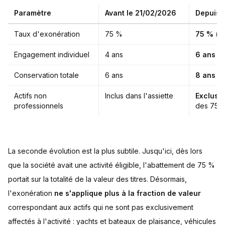
Paramètre
Avant le 21/02/2026
Depuis 
Taux d'exonération
75 %
75 %
(in
Engagement individuel
4 ans
6 ans
Conservation totale
6 ans
8 ans
(2
Actifs non
Inclus dans l'assiette
Exclus
d
professionnels
des 75 
La seconde évolution est la plus subtile. Jusqu'ici, dès lors
que la société avait une activité éligible, l'abattement de 75 %
portait sur la totalité de la valeur des titres. Désormais,
l'exonération
ne s'applique plus à la fraction de valeur
correspondant aux actifs qui ne sont pas exclusivement
affectés à l'activité : yachts et bateaux de plaisance, véhicules