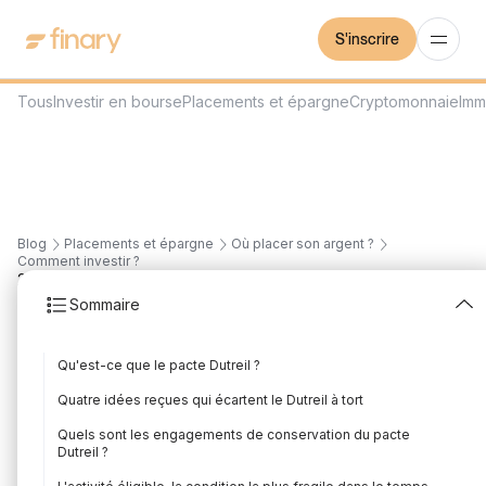
S'inscrire
Tous
Investir en bourse
Placements et épargne
Cryptomonnaie
Imm
Blog
Placements et épargne
Où placer son argent ?
Comment investir ?
21
min
20/7/2026
Sommaire
Pacte Dutreil 2026 :
Qu'est-ce que le pacte Dutreil ?
engagements de
Quatre idées reçues qui écartent le Dutreil à tort
conservation, fonction
Quels sont les engagements de conservation du pacte
Dutreil ?
de direction,